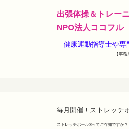
出張体操＆トレー
NPO法人ココフル
健康運動指導士や
【事務局
毎月開催！ストレッチ
ストレッチポール®ってご存知ですか？