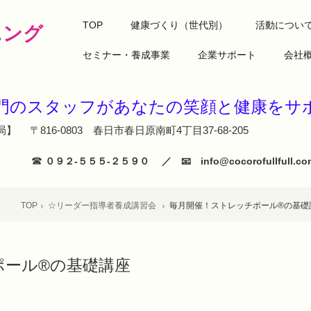
TOP
健康づくり（世代別）
活動につい
ニング
セミナー・養成事業
企業サポート
会社
専門のスタッフがあなたの笑顔と健
】 〒816-0803 春日市春日原南町4丁目37-68-205
☎
０９２‐５５５‐２５９０ ／ 📧 info@cocorofullfull
TOP
☆リーダー指導者養成講習会
毎月開催！ストレッチポール®の基礎
ポール®の基礎講座