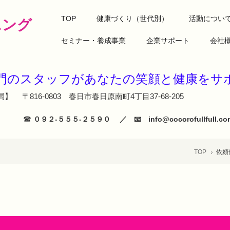
TOP
健康づくり（世代別）
活動につい
ニング
セミナー・養成事業
企業サポート
会社
専門のスタッフがあなたの笑顔と健
】 〒816-0803 春日市春日原南町4丁目37-68-205
☎
０９２‐５５５‐２５９０ ／ 📧 info@cocorofullfull
TOP
依頼