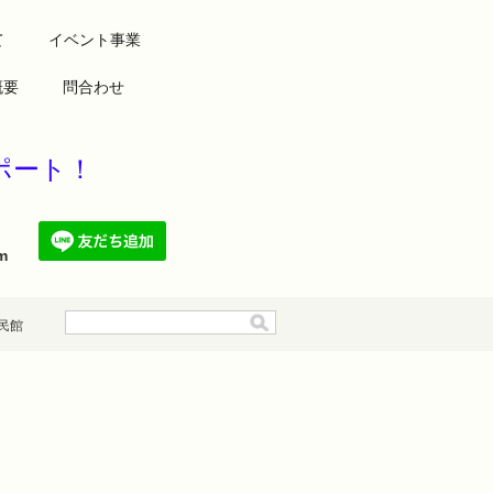
て
イベント事業
概要
問合わせ
康をサポート！
.com
民館