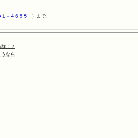
）まで。
３１－４６５５
筋群！？
ようなら