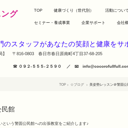
TOP
健康づくり（世代別）
活動につい
ニング
セミナー・養成事業
企業サポート
会社
専門のスタッフがあなたの笑顔と健
】 〒816-0803 春日市春日原南町4丁目37-68-205
☎
０９２‐５５５‐２５９０ ／ 📧 info@cocorofullfull
TOP
☆ブログ
美姿勢レッスン＠警固公
公民館
いという警固公民館への出張教室をご紹介します♪