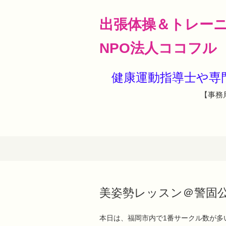
出張体操＆トレー
NPO法人ココフル
健康運動指導士や
【事務局
美姿勢レッスン＠警固
本日は、福岡市内で1番サークル数が多