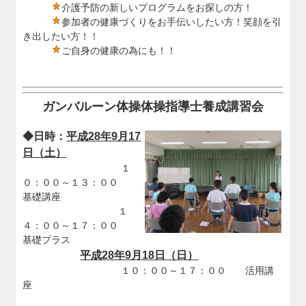
介護予防の新しいプログラムをお探しの方！
参加者の健康づくりをお手伝いしたい方！笑顔を引
き出したい方！！
ご自身の健康の為にも！！
ガンバルーン体操体操指導士養成講習会
◆日時：
平成28年9月17
日（土）
１
０：００～１３：００
基礎講座
１
４：００～１７：００
基礎プラス
平成28年9月18日（日）
１０：００～１７：００ 活用講
座