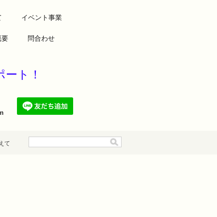
て
イベント事業
概要
問合わせ
康をサポート！
.com
えて