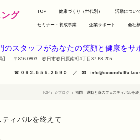
TOP
健康づくり（世代別）
活動につい
ニング
セミナー・養成事業
企業サポート
会社
専門のスタッフがあなたの笑顔と健
】 〒816-0803 春日市春日原南町4丁目37-68-205
☎
０９２‐５５５‐２５９０ ／ 📧 info@cocorofullfull
TOP
☆ブログ
福岡 運動と食のフェスティバルを終
スティバルを終えて