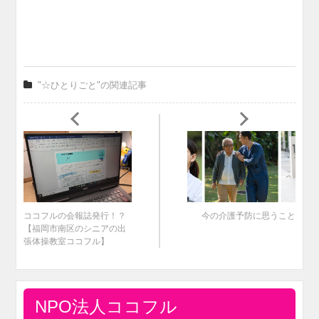
"☆ひとりごと"の関連記事
ココフルの会報誌発行！？
今の介護予防に思うこと
【福岡市南区のシニアの出
張体操教室ココフル】
NPO法人ココフル