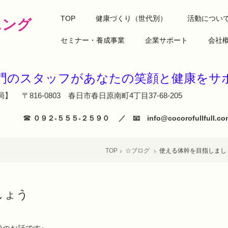
TOP
健康づくり（世代別）
活動につい
ニング
セミナー・養成事業
企業サポート
会社
専門のスタッフがあなたの笑顔と健
】 〒816-0803 春日市春日原南町4丁目37-68-205
☎
０９２‐５５５‐２５９０ ／ 📧 info@cocorofullfull
TOP
☆ブログ
使える体幹を目指しまし
しょう