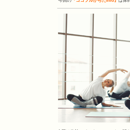
今回の
『ココフルからだinfo』
は体