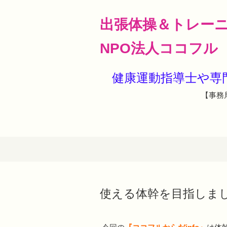
出張体操＆トレー
NPO法人ココフル
健康運動指導士や
【事務局
使える体幹を目指しま