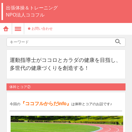
出張体操＆トレーニング
NPO法人ココフル
お問い合わせ
運動指導士がココロとカラダの健康を目指し、
多世代の健康づくりを創造する！
体幹とコア②
『ココフルからだinfo』
今回の
は体幹とコアのお話です♪