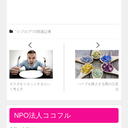
"☆ブログ"の関連記事
カラダをリセットするとい
ハーブを購入する際の注意
う考え方
点
NPO法人ココフル