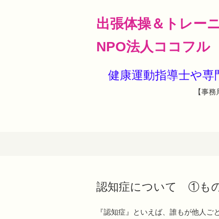
出張体操＆トレー
NPO法人ココフル
健康運動指導士や
【事務局
認知症について ①も
『認知症』といえば、誰もが他人ごと