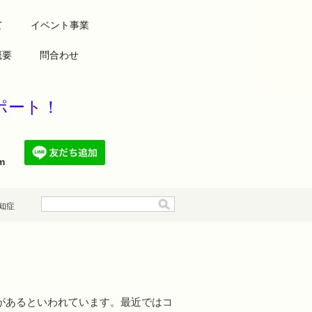
て
イベント事業
概要
問合わせ
康をサポート！
.com
知症
状があるといわれています。最近ではコ