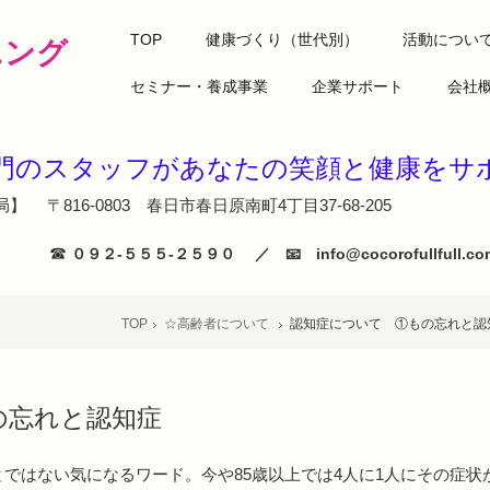
TOP
健康づくり（世代別）
活動につい
ニング
セミナー・養成事業
企業サポート
会社
専門のスタッフがあなたの笑顔と健
】 〒816-0803 春日市春日原南町4丁目37-68-205
☎
０９２‐５５５‐２５９０ ／ 📧 info@cocorofullfull
TOP
☆高齢者について
認知症について ①もの忘れと認
の忘れと認知症
ではない気になるワード。今や85歳以上では4人に1人にその症